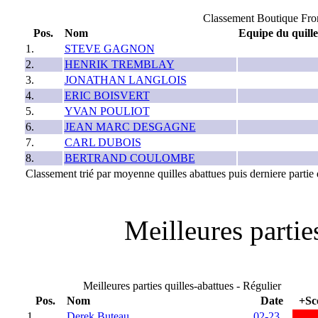
Classement Boutique Fron
Pos.
Nom
Equipe du quill
1.
STEVE GAGNON
2.
HENRIK TREMBLAY
3.
JONATHAN LANGLOIS
4.
ERIC BOISVERT
5.
YVAN POULIOT
6.
JEAN MARC DESGAGNE
7.
CARL DUBOIS
8.
BERTRAND COULOMBE
Classement trié par moyenne quilles abattues puis derniere partie q
Meilleures parties
Meilleures parties quilles-abattues - Régulier
Pos.
Nom
Date
+Sc
1
Derek Buteau
02-23