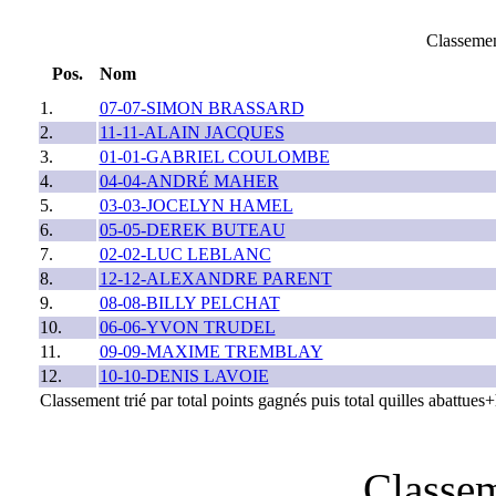
Classem
Pos.
Nom
1.
07-07-SIMON BRASSARD
2.
11-11-ALAIN JACQUES
3.
01-01-GABRIEL COULOMBE
4.
04-04-ANDRÉ MAHER
5.
03-03-JOCELYN HAMEL
6.
05-05-DEREK BUTEAU
7.
02-02-LUC LEBLANC
8.
12-12-ALEXANDRE PARENT
9.
08-08-BILLY PELCHAT
10.
06-06-YVON TRUDEL
11.
09-09-MAXIME TREMBLAY
12.
10-10-DENIS LAVOIE
Classement trié par total points gagnés puis total quilles abattue
Classem