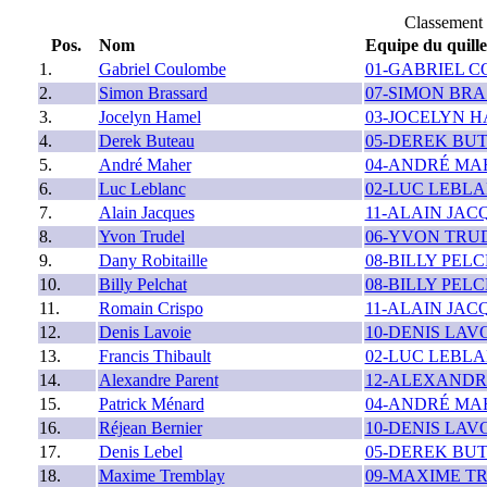
Classement
Pos.
Nom
Equipe du quill
1.
Gabriel Coulombe
01-GABRIEL 
2.
Simon Brassard
07-SIMON BR
3.
Jocelyn Hamel
03-JOCELYN 
4.
Derek Buteau
05-DEREK BU
5.
André Maher
04-ANDRÉ MA
6.
Luc Leblanc
02-LUC LEBL
7.
Alain Jacques
11-ALAIN JAC
8.
Yvon Trudel
06-YVON TRU
9.
Dany Robitaille
08-BILLY PEL
10.
Billy Pelchat
08-BILLY PEL
11.
Romain Crispo
11-ALAIN JAC
12.
Denis Lavoie
10-DENIS LAV
13.
Francis Thibault
02-LUC LEBL
14.
Alexandre Parent
12-ALEXANDR
15.
Patrick Ménard
04-ANDRÉ MA
16.
Réjean Bernier
10-DENIS LAV
17.
Denis Lebel
05-DEREK BU
18.
Maxime Tremblay
09-MAXIME T