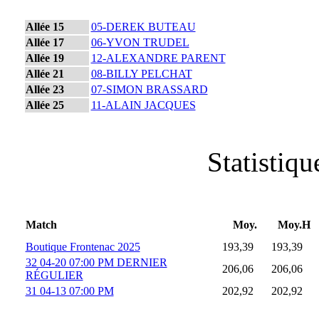
Allée 15
05-DEREK BUTEAU
Allée 17
06-YVON TRUDEL
Allée 19
12-ALEXANDRE PARENT
Allée 21
08-BILLY PELCHAT
Allée 23
07-SIMON BRASSARD
Allée 25
11-ALAIN JACQUES
Statistiq
Match
Moy.
Moy.H
Boutique Frontenac 2025
193,39
193,39
32 04-20 07:00 PM DERNIER
206,06
206,06
RÉGULIER
31 04-13 07:00 PM
202,92
202,92