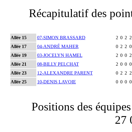
Récapitulatif des poin
Allée 15
07-SIMON BRASSARD
2
0
2
2
Allée 17
04-ANDRÉ MAHER
0
2
2
0
Allée 19
03-JOCELYN HAMEL
2
0
0
2
Allée 21
08-BILLY PELCHAT
2
0
0
0
Allée 23
12-ALEXANDRE PARENT
0
2
2
2
Allée 25
10-DENIS LAVOIE
0
0
0
0
Positions des équipes
27 