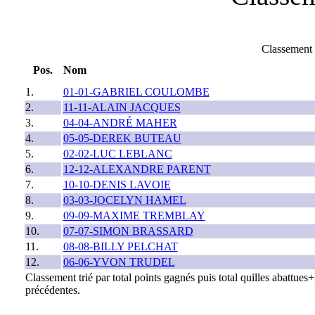
Classement
Pos.
Nom
1.
01-01-GABRIEL COULOMBE
2.
11-11-ALAIN JACQUES
3.
04-04-ANDRÉ MAHER
4.
05-05-DEREK BUTEAU
5.
02-02-LUC LEBLANC
6.
12-12-ALEXANDRE PARENT
7.
10-10-DENIS LAVOIE
8.
03-03-JOCELYN HAMEL
9.
09-09-MAXIME TREMBLAY
10.
07-07-SIMON BRASSARD
11.
08-08-BILLY PELCHAT
12.
06-06-YVON TRUDEL
Classement trié par total points gagnés puis total quilles abattu
précédentes.