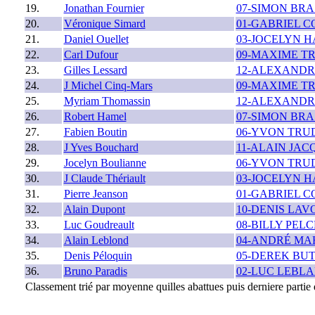
19.
Jonathan Fournier
07-SIMON BR
20.
Véronique Simard
01-GABRIEL 
21.
Daniel Ouellet
03-JOCELYN 
22.
Carl Dufour
09-MAXIME T
23.
Gilles Lessard
12-ALEXANDR
24.
J Michel Cinq-Mars
09-MAXIME T
25.
Myriam Thomassin
12-ALEXANDR
26.
Robert Hamel
07-SIMON BR
27.
Fabien Boutin
06-YVON TRU
28.
J Yves Bouchard
11-ALAIN JAC
29.
Jocelyn Boulianne
06-YVON TRU
30.
J Claude Thériault
03-JOCELYN 
31.
Pierre Jeanson
01-GABRIEL 
32.
Alain Dupont
10-DENIS LAV
33.
Luc Goudreault
08-BILLY PEL
34.
Alain Leblond
04-ANDRÉ MA
35.
Denis Péloquin
05-DEREK BU
36.
Bruno Paradis
02-LUC LEBL
Classement trié par moyenne quilles abattues puis derniere partie q