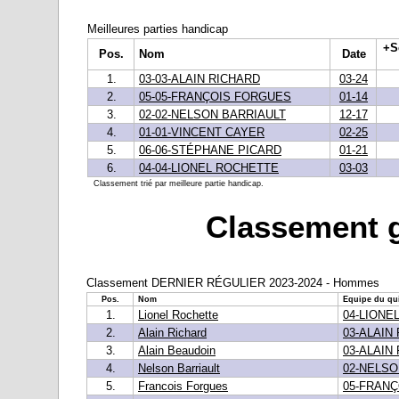
Meilleures parties handicap
+S
Pos.
Nom
Date
1.
03-03-ALAIN RICHARD
03-24
2.
05-05-FRANÇOIS FORGUES
01-14
3.
02-02-NELSON BARRIAULT
12-17
4.
01-01-VINCENT CAYER
02-25
5.
06-06-STÉPHANE PICARD
01-21
6.
04-04-LIONEL ROCHETTE
03-03
Classement trié par meilleure partie handicap.
Classement g
Classement DERNIER RÉGULIER 2023-2024 - Hommes
Pos.
Nom
Equipe du qui
1.
Lionel Rochette
04-LIONE
2.
Alain Richard
03-ALAIN
3.
Alain Beaudoin
03-ALAIN
4.
Nelson Barriault
02-NELSO
5.
Francois Forgues
05-FRAN