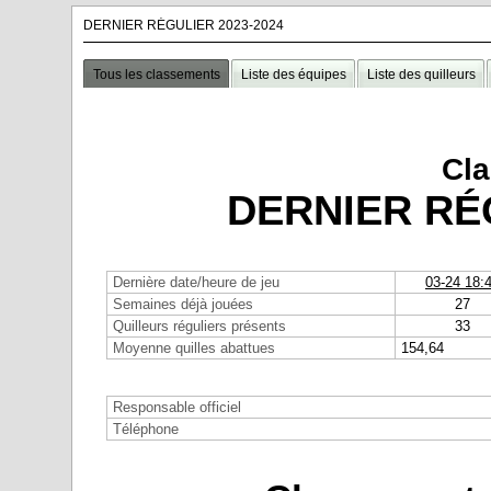
DERNIER RÉGULIER 2023-2024
Tous les classements
Liste des équipes
Liste des quilleurs
Cl
DERNIER RÉG
Dernière date/heure de jeu
03-24 18:
Semaines déjà jouées
27
Quilleurs réguliers présents
33
Moyenne quilles abattues
154,64
Responsable officiel
Téléphone