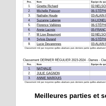
Pos.
Nom
Equipe du qui
1.
Ginette Richard
02-NELSO
2.
Michelle Poisson
06-STÉP
3.
Nathalie Houde
03-ALAIN
4.
Suzanne Laberge
04-LIONE
5.
Florence Vallières
06-STÉP
6.
Annie Lacroix
05-FRAN
7.
M Lise Beaumont
02-NELSO
8.
Sylvie Durand
06-STÉP
9.
Lucie Devarennes
03-ALAIN
Classement trié par moyenne quilles abattues puis derniere partie quilles-abattues+b
Classement DERNIER RÉGULIER 2023-2024 - Dames - Clas
Pos.
Nom
Equipe du qui
1.
NATHALIE
2.
JULIE GAGNON
3.
ANNIE MARQUIS
Classement trié par moyenne quilles abattues puis derniere partie quilles-abattues+b
Meilleures parties et 