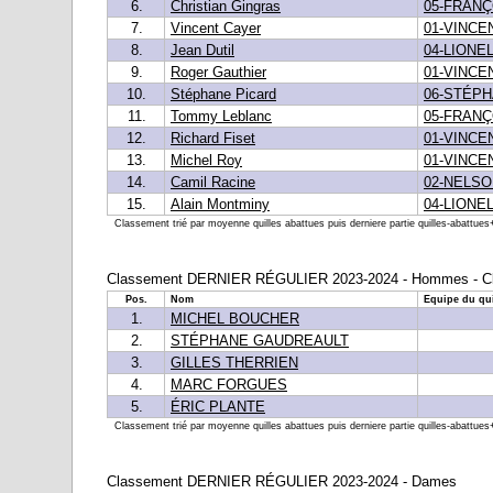
6.
Christian Gingras
05-FRAN
7.
Vincent Cayer
01-VINCE
8.
Jean Dutil
04-LIONE
9.
Roger Gauthier
01-VINCE
10.
Stéphane Picard
06-STÉP
11.
Tommy Leblanc
05-FRAN
12.
Richard Fiset
01-VINCE
13.
Michel Roy
01-VINCE
14.
Camil Racine
02-NELSO
15.
Alain Montminy
04-LIONE
Classement trié par moyenne quilles abattues puis derniere partie quilles-abattues+b
Classement DERNIER RÉGULIER 2023-2024 - Hommes - Cla
Pos.
Nom
Equipe du qui
1.
MICHEL BOUCHER
2.
STÉPHANE GAUDREAULT
3.
GILLES THERRIEN
4.
MARC FORGUES
5.
ÉRIC PLANTE
Classement trié par moyenne quilles abattues puis derniere partie quilles-abattues+b
Classement DERNIER RÉGULIER 2023-2024 - Dames