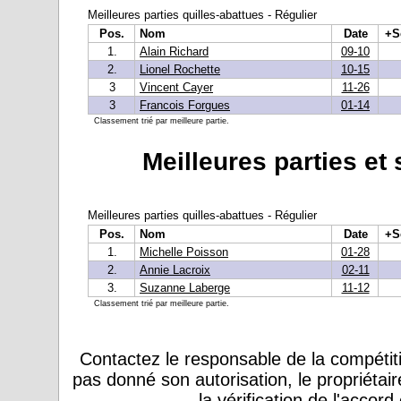
Meilleures parties quilles-abattues - Régulier
Pos.
Nom
Date
+S
1.
Alain Richard
09-10
2.
Lionel Rochette
10-15
3
Vincent Cayer
11-26
3
Francois Forgues
01-14
Classement trié par meilleure partie.
Meilleures parties et
Meilleures parties quilles-abattues - Régulier
Pos.
Nom
Date
+S
1.
Michelle Poisson
01-28
2.
Annie Lacroix
02-11
3.
Suzanne Laberge
11-12
Classement trié par meilleure partie.
Contactez le responsable de la compétiti
pas donné son autorisation, le propriétai
la vérification de l'accor