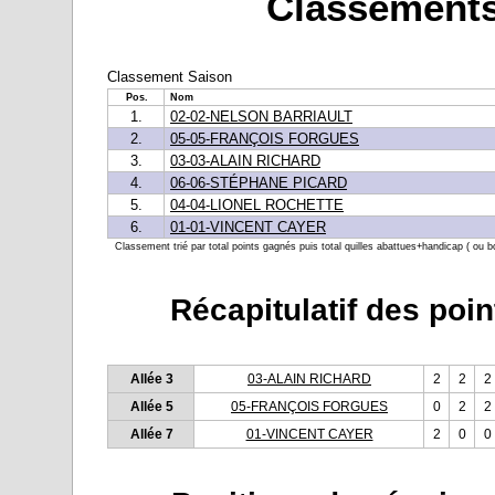
Classements
Classement Saison
Pos.
Nom
1.
02-02-NELSON BARRIAULT
2.
05-05-FRANÇOIS FORGUES
3.
03-03-ALAIN RICHARD
4.
06-06-STÉPHANE PICARD
5.
04-04-LIONEL ROCHETTE
6.
01-01-VINCENT CAYER
Classement trié par total points gagnés puis total quilles abattues+handicap ( ou b
Récapitulatif des poin
Allée 3
03-ALAIN RICHARD
2
2
2
Allée 5
05-FRANÇOIS FORGUES
0
2
2
Allée 7
01-VINCENT CAYER
2
0
0