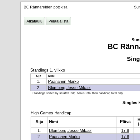
BC Rännäreiden pottikisa
Sun
Aikataulu
Pelaajalista
Sunn
BC Rännä
Sing
Standings 1. viikko
Sija
Nimi
1.
Paananen Marko
2.
Blomberg Jesse Mikael
Standings sorted by scratch+hdp+bonus total then handicap total only.
Singles 
High Games Handicap
H
Sija
Nimi
Päivä
1.
Blomberg Jesse Mikael
17.8
2.
Paananen Marko
17.8