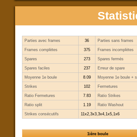
Statist
Parties avec frames
36
Parties sans frames
Frames complètes
375
Frames incomplètes
Spares
273
Spares fermés
Spares faciles
237
Erreur de spare
Moyenne 1e boule
8.09
Moyenne 1e boule + s
Strikes
102
Fermetures
Ratio Fermetures
7.83
Ratio Strikes
Ratio split
1.19
Ratio Washout
Strikes consécutifs
11x2,3x3,3x4,1x5,1x6
1ière boule