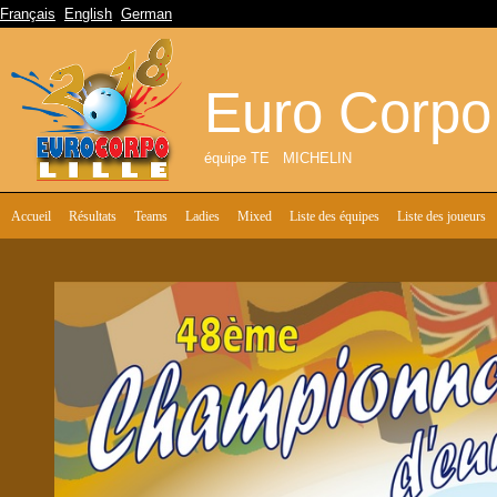
Français
English
German
Euro Corpo
équipe TE MICHELIN
Accueil
Résultats
Teams
Ladies
Mixed
Liste des équipes
Liste des joueurs