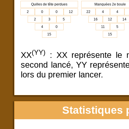
Quilles de tête perdues
Manquées 2e boule
2
0
0
12
22
4
4
2
3
5
16
12
14
4
0
11
5
15
15
(YY)
XX
: XX représente le n
second lancé, YY représente
lors du premier lancer.
Statistiques 