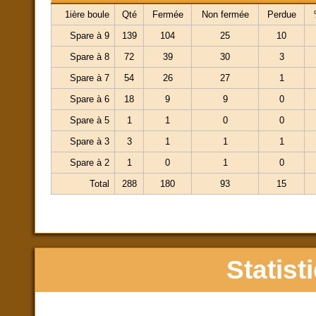
1ière boule
Qté
Fermée
Non fermée
Perdue
Spare à 9
139
104
25
10
Spare à 8
72
39
30
3
Spare à 7
54
26
27
1
Spare à 6
18
9
9
0
Spare à 5
1
1
0
0
Spare à 3
3
1
1
1
Spare à 2
1
0
1
0
Total
288
180
93
15
Statist