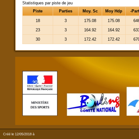
Statistiques par piste de jeu
Piste
Parties
Moy. Sc
Moy Hdp
-Par
18
3
175.08
175.08
64
23
3
164.92
164.92
63
30
3
172.42
172.42
67
Créé le 12/05/2018 à